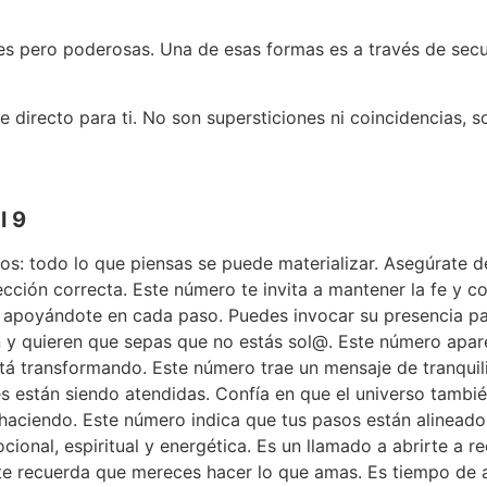
iles pero poderosas. Una de esas formas es a través de se
e directo para ti. No son supersticiones ni coincidencias,
l 9
s: todo lo que piensas se puede materializar. Asegúrate d
cción correcta. Este número te invita a mantener la fe y co
 apoyándote en cada paso. Puedes invocar su presencia para
 y quieren que sepas que no estás sol@. Este número apar
tá transformando. Este número trae un mensaje de tranquili
están siendo atendidas. Confía en que el universo también
 haciendo. Este número indica que tus pasos están alineado
nal, espiritual y energética. Es un llamado a abrirte a rec
te recuerda que mereces hacer lo que amas. Es tiempo de a