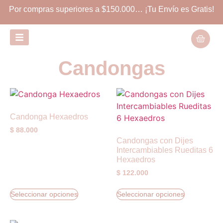
Por compras superiores a $150.000… ¡Tu Envío es Gratis!
Candongas
Candonga Hexaedros
$
88.000
Candongas con Dijes
Intercambiables Rueditas 6
Hexaedros
$
122.000
Seleccionar opciones
Seleccionar opciones