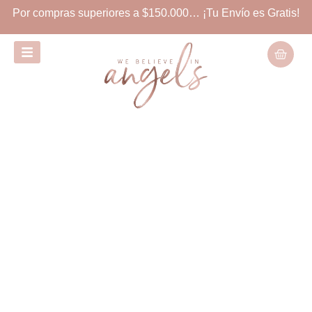
Por compras superiores a $150.000… ¡Tu Envío es Gratis!